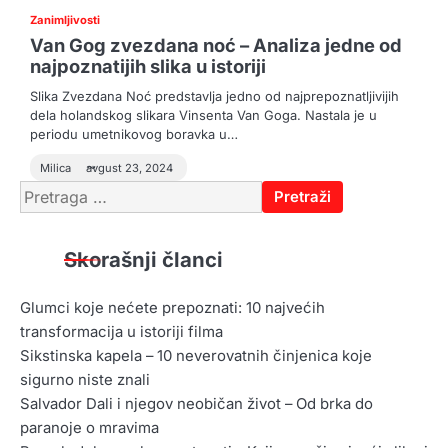
Zanimljivosti
Van Gog zvezdana noć – Analiza jedne od
najpoznatijih slika u istoriji
Slika Zvezdana Noć predstavlja jedno od najprepoznatljivijih
dela holandskog slikara Vinsenta Van Goga. Nastala je u
periodu umetnikovog boravka u…
Milica
avgust 23, 2024
Pretraga
za:
Skorašnji članci
Glumci koje nećete prepoznati: 10 najvećih
transformacija u istoriji filma
Sikstinska kapela – 10 neverovatnih činjenica koje
sigurno niste znali
Salvador Dali i njegov neobičan život – Od brka do
paranoje o mravima