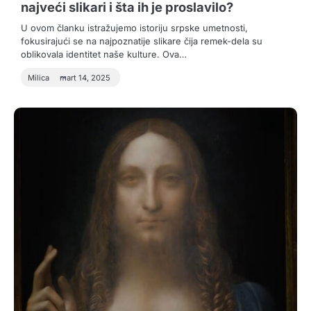
najveći slikari i šta ih je proslavilo?
U ovom članku istražujemo istoriju srpske umetnosti,
fokusirajući se na najpoznatije slikare čija remek-dela su
oblikovala identitet naše kulture. Ova…
Milica
mart 14, 2025