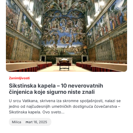
Zanimljivosti
Sikstinska kapela – 10 neverovatnih
činjenica koje sigurno niste znali
U srcu Vatikana, skrivena iza skromne spoljašnjosti, nalazi se
jedno od najčudesnijih umetničkih dostignuća čovečanstva –
Sikstinska kapela. Ovo sveto…
Milica
mart 16, 2025