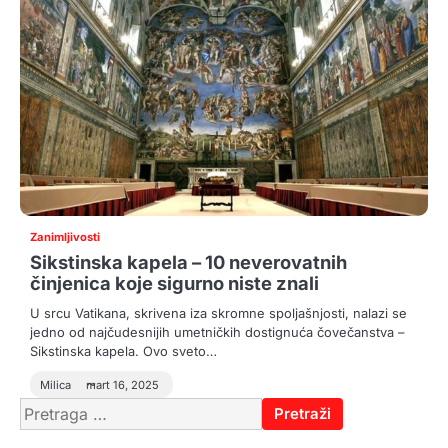
Zanimljivosti
Sikstinska kapela – 10 neverovatnih
činjenica koje sigurno niste znali
U srcu Vatikana, skrivena iza skromne spoljašnjosti, nalazi se
jedno od najčudesnijih umetničkih dostignuća čovečanstva –
Sikstinska kapela. Ovo sveto…
Milica
mart 16, 2025
Pretraga
za: